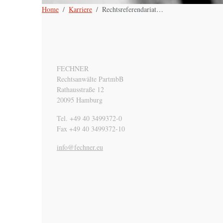
Home
Karriere
Rechtsreferendariat
…
FECHNER
Rechtsanwälte PartmbB
Rathausstraße 12
20095 Hamburg
Tel. +49 40 3499372-0
Fax +49 40 3499372-10
ue.renhcef@ofni